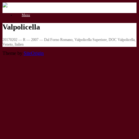
Gå
til
Menu
indhold
Valpolicella
20170202 — R — 2007 — Dal Forno Romano, Valpolicella Superiore, DOC Valpolicella,
Veneto, Italien
Theme by
SiteOrigin