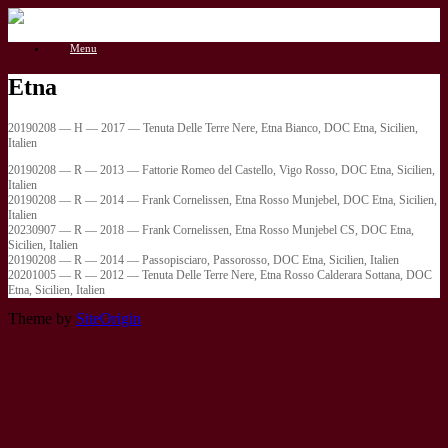
Gå
til
Menu
indhold
Etna
20190208 — H — 2017 — Tenuta Delle Terre Nere, Etna Bianco, DOC Etna, Sicilien,
Italien
20190208 — R — 2013 — Fattorie Romeo del Castello, Vigo Rosso, DOC Etna, Sicilien,
Italien
20190208 — R — 2014 — Frank Cornelissen, Etna Rosso Munjebel, DOC Etna, Sicilien,
Italien
20230907 — R — 2018 — Frank Cornelissen, Etna Rosso Munjebel CS, DOC Etna,
Sicilien, Italien
20190208 — R — 2014 — Passopisciaro, Passorosso, DOC Etna, Sicilien, Italien
20201005 — R — 2012 — Tenuta Delle Terre Nere, Etna Rosso Calderara Sottana, DOC
Etna, Sicilien, Italien
Theme by
SiteOrigin