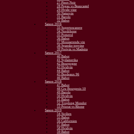
27 Pinot Noir
28 Pegau vs Beaucastel
29 Hvide vine
30 Naturvin
31 Barolo
32 Babot
Sæson 2016
33 Supertoscanere
34 Nordrhone
35 Pomerol
36 Babot
37 Mousserende vin
38 Spanske topvine
39 Portvin vs Madeira
Sæson 2017
40 Babot
41 Sydamerika
42 Bourgogne
43 Hvidvin
44 Babot
45 Bordeaux 96
46 Babot
Sæson 2018
47 Babot
48 Cru Bourgeois 10
49 Barolo
50 Hvidvin
51 Babot
52 Troplong Mondot
53 Priorat vs Rhone
Sæson 2019
54 Sicilien
55 Babot
56 Californien
57 Babot
58 Hvidvin
59 Babot