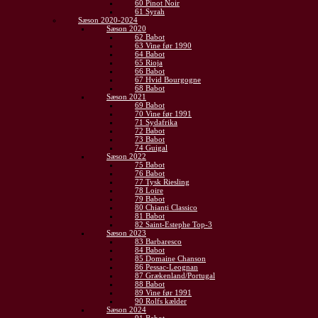
60 Pinot Noir
61 Syrah
Sæson 2020-2024
Sæson 2020
62 Babot
63 Vine før 1990
64 Babot
65 Rioja
66 Babot
67 Hvid Bourgogne
68 Babot
Sæson 2021
69 Babot
70 Vine før 1991
71 Sydafrika
72 Babot
73 Babot
74 Guigal
Sæson 2022
75 Babot
76 Babot
77 Tysk Riesling
78 Loire
79 Babot
80 Chianti Classico
81 Babot
82 Saint-Estephe Top-3
Sæson 2023
83 Barbaresco
84 Babot
85 Domaine Chanson
86 Pessac-Leognan
87 Grækenland/Portugal
88 Babot
89 Vine før 1991
90 Rolfs kælder
Sæson 2024