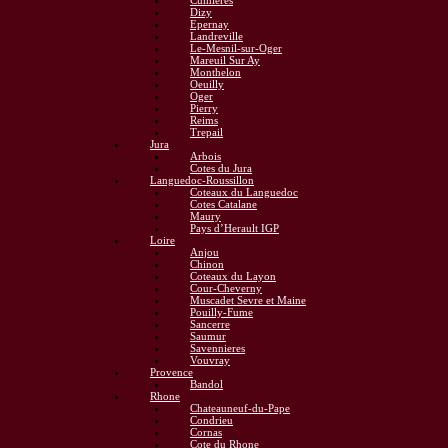
Cumieres
Dizy
Epernay
Landreville
Le-Mesnil-sur-Oger
Mareuil Sur Ay
Monthelon
Oeuilly
Oger
Pierry
Reims
Trepail
Jura
Arbois
Cotes du Jura
Languedoc-Roussillon
Coteaux du Languedoc
Cotes Catalane
Maury
Pays d’Herault IGP
Loire
Anjou
Chinon
Coteaux du Layon
Cour-Cheverny
Muscadet Sevre et Maine
Pouilly-Fume
Sancerre
Saumur
Savennieres
Vouvray
Provence
Bandol
Rhone
Chateauneuf-du-Pape
Condrieu
Cornas
Cote du Rhone