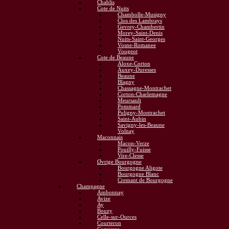
Chablis
Cote de Nuits
Chambolle-Musigny
Clos des Lambrays
Gevrey-Chambertin
Morey-Saint-Denis
Nuits-Saint-Georges
Vosne-Romanee
Vougeot
Cote de Beaune
Aloxe-Corton
Auxey-Duresses
Beaune
Blagny
Chassagne-Montrachet
Corton-Charlemagne
Meursault
Pommard
Puligny-Montrachet
Saint-Aubin
Savigny-les-Beaune
Volnay
Maconnais
Macon-Verze
Pouilly-Fuisse
Vire-Clesse
Øvrige Bourgogne
Bourgogne Aligote
Bourgogne Blanc
Cremant de Bourgogne
Champagne
Ambonnay
Avize
Ay
Bouzy
Celle-sur-Ources
Courteron