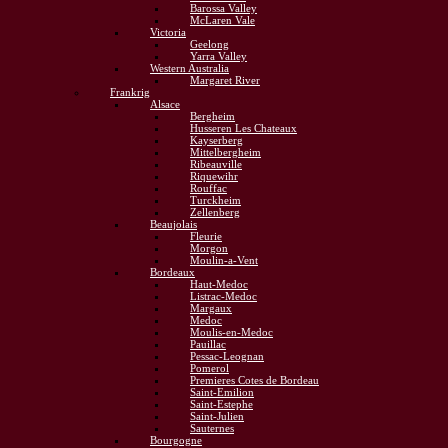
Barossa Valley
McLaren Vale
Victoria
Geelong
Yarra Valley
Western Australia
Margaret River
Frankrig
Alsace
Bergheim
Husseren Les Chateaux
Kayserberg
Mittelbergheim
Ribeauville
Riquewihr
Rouffac
Turckheim
Zellenberg
Beaujolais
Fleurie
Morgon
Moulin-a-Vent
Bordeaux
Haut-Medoc
Listrac-Medoc
Margaux
Medoc
Moulis-en-Medoc
Pauillac
Pessac-Leognan
Pomerol
Premieres Cotes de Bordeau
Saint-Emilion
Saint-Estephe
Saint-Julien
Sauternes
Bourgogne