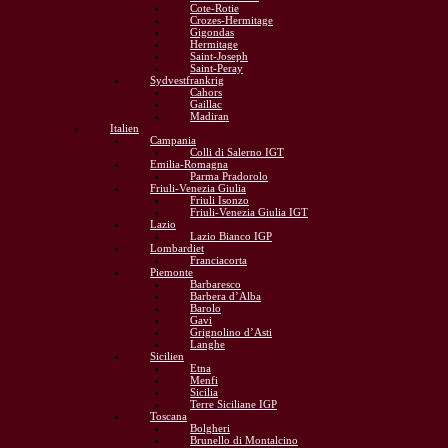
Cote-Rotie
Crozes-Hermitage
Gigondas
Hermitage
Saint-Joseph
Saint-Peray
Sydvestfrankrig
Cahors
Gaillac
Madiran
Italien
Campania
Colli di Salerno IGT
Emilia-Romagna
Parma Pradorolo
Friuli-Venezia Giulia
Friuli Isonzo
Friuli-Venezia Giulia IGT
Lazio
Lazio Bianco IGP
Lombardiet
Franciacorta
Piemonte
Barbaresco
Barbera d’Alba
Barolo
Gavi
Grignolino d’Asti
Langhe
Sicilien
Etna
Menfi
Sicilia
Terre Siciliane IGP
Toscana
Bolgheri
Brunello di Montalcino