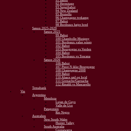
91 Babot
92 Hermitage
93 Superbabot
94 New Zealand
95 Brunello
96 Champagne tvekamp
97 Babot
98 Bordeaux højre bred
Sæson 2025-2029
Sæson 2025
99 Babot
100 Chambolle-Musigny
101 Bordeaux value wines
102 Babot
103 Bourgogne vs Verden
104 Babot
105 Bordeaux vs Toscana
Sæson 2026
106 Babot
107 Pinot N ikke Bourgogne
108 Champagne 2008
109 Babot
110 Alsace rød og hvid
111 Grenache/Garnacha
112 Rinaldi vs Mascarello
Temabank
Vin
Argentina
Mendoza
Lujan de Cuyo
Valle de Uco
Patagonien
Rio Negro
Australien
New South Wales
Hunter Valley
South Australia
Coonawarra