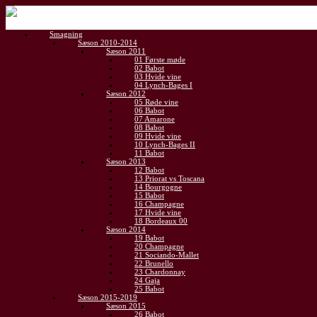
Gå
til
Smagning
indhold
Sæson 2010-2014
Sæson 2011
01 Første møde
02 Babot
03 Hvide vine
04 Lynch-Bages I
Sæson 2012
05 Røde vine
06 Babot
07 Amarone
08 Babot
09 Hvide vine
10 Lynch-Bages II
11 Babot
Sæson 2013
12 Babot
13 Priorat vs Toscana
14 Bourgogne
15 Babot
16 Champagne
17 Hvide vine
18 Bordeaux 00
Sæson 2014
19 Babot
20 Champagne
21 Sociando-Mallet
22 Brunello
23 Chardonnay
24 Gaja
25 Babot
Sæson 2015-2019
Sæson 2015
26 Babot