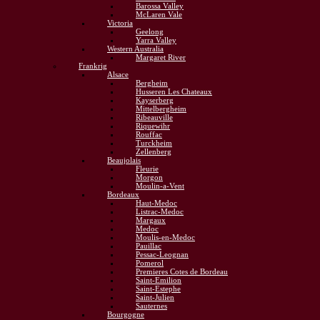
Barossa Valley
McLaren Vale
Victoria
Geelong
Yarra Valley
Western Australia
Margaret River
Frankrig
Alsace
Bergheim
Husseren Les Chateaux
Kayserberg
Mittelbergheim
Ribeauville
Riquewihr
Rouffac
Turckheim
Zellenberg
Beaujolais
Fleurie
Morgon
Moulin-a-Vent
Bordeaux
Haut-Medoc
Listrac-Medoc
Margaux
Medoc
Moulis-en-Medoc
Pauillac
Pessac-Leognan
Pomerol
Premieres Cotes de Bordeau
Saint-Emilion
Saint-Estephe
Saint-Julien
Sauternes
Bourgogne