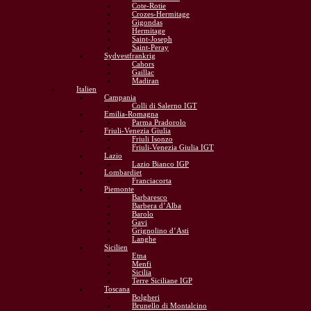
Cote-Rotie
Crozes-Hermitage
Gigondas
Hermitage
Saint-Joseph
Saint-Peray
Sydvestfrankrig
Cahors
Gaillac
Madiran
Italien
Campania
Colli di Salerno IGT
Emilia-Romagna
Parma Pradorolo
Friuli-Venezia Giulia
Friuli Isonzo
Friuli-Venezia Giulia IGT
Lazio
Lazio Bianco IGP
Lombardiet
Franciacorta
Piemonte
Barbaresco
Barbera d’Alba
Barolo
Gavi
Grignolino d’Asti
Langhe
Sicilien
Etna
Menfi
Sicilia
Terre Siciliane IGP
Toscana
Bolgheri
Brunello di Montalcino