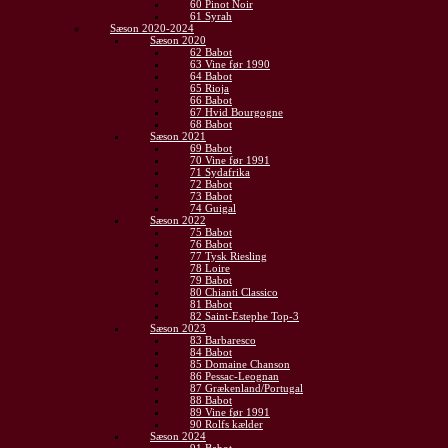
60 Pinot Noir
61 Syrah
Sæson 2020-2024
Sæson 2020
62 Babot
63 Vine før 1990
64 Babot
65 Rioja
66 Babot
67 Hvid Bourgogne
68 Babot
Sæson 2021
69 Babot
70 Vine før 1991
71 Sydafrika
72 Babot
73 Babot
74 Guigal
Sæson 2022
75 Babot
76 Babot
77 Tysk Riesling
78 Loire
79 Babot
80 Chianti Classico
81 Babot
82 Saint-Estephe Top-3
Sæson 2023
83 Barbaresco
84 Babot
85 Domaine Chanson
86 Pessac-Leognan
87 Grækenland/Portugal
88 Babot
89 Vine før 1991
90 Rolfs kælder
Sæson 2024