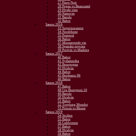
27 Pinot Noir
28 Pegau vs Beaucastel
29 Hvide vine
30 Naturvin
31 Barolo
32 Babot
Sæson 2016
33 Supertoscanere
34 Nordrhone
35 Pomerol
36 Babot
37 Mousserende vin
38 Spanske topvine
39 Portvin vs Madeira
Sæson 2017
40 Babot
41 Sydamerika
42 Bourgogne
43 Hvidvin
44 Babot
45 Bordeaux 96
46 Babot
Sæson 2018
47 Babot
48 Cru Bourgeois 10
49 Barolo
50 Hvidvin
51 Babot
52 Troplong Mondot
53 Priorat vs Rhone
Sæson 2019
54 Sicilien
55 Babot
56 Californien
57 Babot
58 Hvidvin
59 Babot