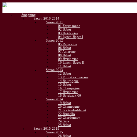
Gå
til
Smagning
indhold
Sæson 2010-2014
Sæson 2011
01 Første møde
02 Babot
03 Hvide vine
04 Lynch-Bages I
Sæson 2012
05 Røde vine
06 Babot
07 Amarone
08 Babot
09 Hvide vine
10 Lynch-Bages II
11 Babot
Sæson 2013
12 Babot
13 Priorat vs Toscana
14 Bourgogne
15 Babot
16 Champagne
17 Hvide vine
18 Bordeaux 00
Sæson 2014
19 Babot
20 Champagne
21 Sociando-Mallet
22 Brunello
23 Chardonnay
24 Gaja
25 Babot
Sæson 2015-2019
Sæson 2015
26 Babot