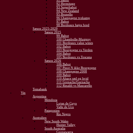
91 Babot
92 Hermitage
93 Superbabot
94 New Zealand
95 Brunello
96 Champagne tvekamp
97 Babot
98 Bordeaux højre bred
Sæson 2025-2029
Sæson 2025
99 Babot
100 Chambolle-Musigny
101 Bordeaux value wines
102 Babot
103 Bourgogne vs Verden
104 Babot
105 Bordeaux vs Toscana
Sæson 2026
106 Babot
107 Pinot N ikke Bourgogne
108 Champagne 2008
109 Babot
110 Alsace rød og hvid
111 Grenache/Garnacha
112 Rinaldi vs Mascarello
Temabank
Vin
Argentina
Mendoza
Lujan de Cuyo
Valle de Uco
Patagonien
Rio Negro
Australien
New South Wales
Hunter Valley
South Australia
Coonawarra