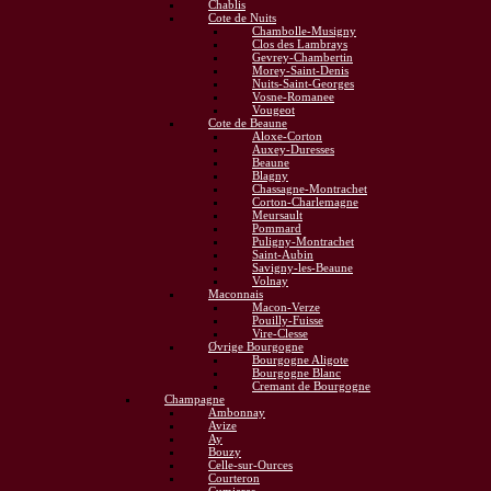
Chablis
Cote de Nuits
Chambolle-Musigny
Clos des Lambrays
Gevrey-Chambertin
Morey-Saint-Denis
Nuits-Saint-Georges
Vosne-Romanee
Vougeot
Cote de Beaune
Aloxe-Corton
Auxey-Duresses
Beaune
Blagny
Chassagne-Montrachet
Corton-Charlemagne
Meursault
Pommard
Puligny-Montrachet
Saint-Aubin
Savigny-les-Beaune
Volnay
Maconnais
Macon-Verze
Pouilly-Fuisse
Vire-Clesse
Øvrige Bourgogne
Bourgogne Aligote
Bourgogne Blanc
Cremant de Bourgogne
Champagne
Ambonnay
Avize
Ay
Bouzy
Celle-sur-Ources
Courteron