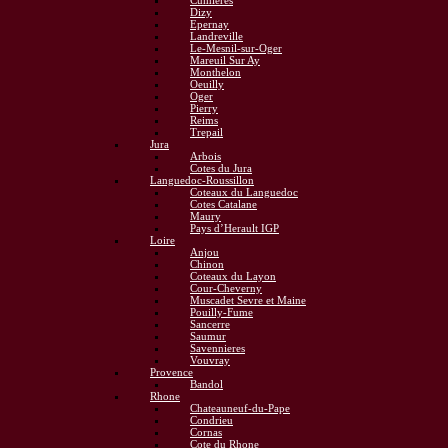
Cumieres
Dizy
Epernay
Landreville
Le-Mesnil-sur-Oger
Mareuil Sur Ay
Monthelon
Oeuilly
Oger
Pierry
Reims
Trepail
Jura
Arbois
Cotes du Jura
Languedoc-Roussillon
Coteaux du Languedoc
Cotes Catalane
Maury
Pays d’Herault IGP
Loire
Anjou
Chinon
Coteaux du Layon
Cour-Cheverny
Muscadet Sevre et Maine
Pouilly-Fume
Sancerre
Saumur
Savennieres
Vouvray
Provence
Bandol
Rhone
Chateauneuf-du-Pape
Condrieu
Cornas
Cote du Rhone