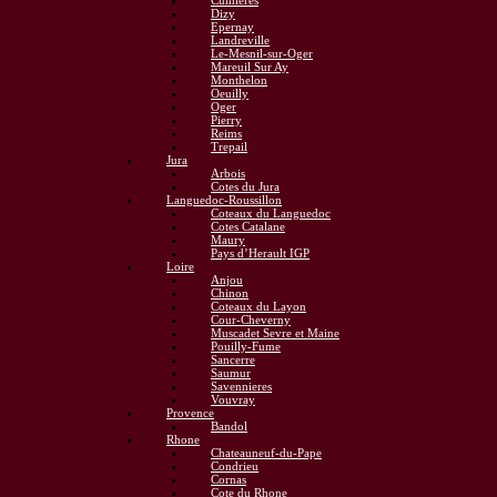
Cumieres
Dizy
Epernay
Landreville
Le-Mesnil-sur-Oger
Mareuil Sur Ay
Monthelon
Oeuilly
Oger
Pierry
Reims
Trepail
Jura
Arbois
Cotes du Jura
Languedoc-Roussillon
Coteaux du Languedoc
Cotes Catalane
Maury
Pays d’Herault IGP
Loire
Anjou
Chinon
Coteaux du Layon
Cour-Cheverny
Muscadet Sevre et Maine
Pouilly-Fume
Sancerre
Saumur
Savennieres
Vouvray
Provence
Bandol
Rhone
Chateauneuf-du-Pape
Condrieu
Cornas
Cote du Rhone