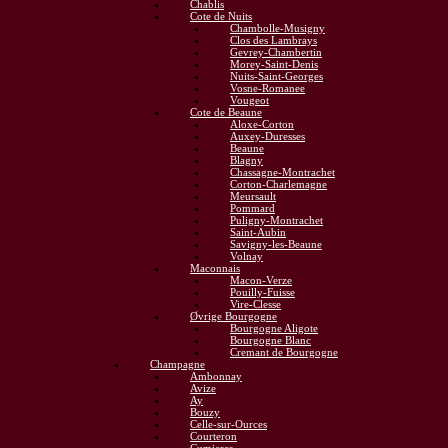
Chablis
Cote de Nuits
Chambolle-Musigny
Clos des Lambrays
Gevrey-Chambertin
Morey-Saint-Denis
Nuits-Saint-Georges
Vosne-Romanee
Vougeot
Cote de Beaune
Aloxe-Corton
Auxey-Duresses
Beaune
Blagny
Chassagne-Montrachet
Corton-Charlemagne
Meursault
Pommard
Puligny-Montrachet
Saint-Aubin
Savigny-les-Beaune
Volnay
Maconnais
Macon-Verze
Pouilly-Fuisse
Vire-Clesse
Øvrige Bourgogne
Bourgogne Aligote
Bourgogne Blanc
Cremant de Bourgogne
Champagne
Ambonnay
Avize
Ay
Bouzy
Celle-sur-Ources
Courteron