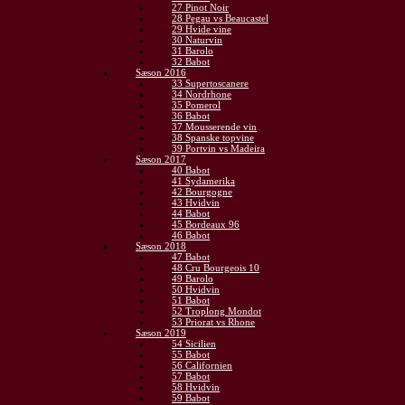
27 Pinot Noir
28 Pegau vs Beaucastel
29 Hvide vine
30 Naturvin
31 Barolo
32 Babot
Sæson 2016
33 Supertoscanere
34 Nordrhone
35 Pomerol
36 Babot
37 Mousserende vin
38 Spanske topvine
39 Portvin vs Madeira
Sæson 2017
40 Babot
41 Sydamerika
42 Bourgogne
43 Hvidvin
44 Babot
45 Bordeaux 96
46 Babot
Sæson 2018
47 Babot
48 Cru Bourgeois 10
49 Barolo
50 Hvidvin
51 Babot
52 Troplong Mondot
53 Priorat vs Rhone
Sæson 2019
54 Sicilien
55 Babot
56 Californien
57 Babot
58 Hvidvin
59 Babot