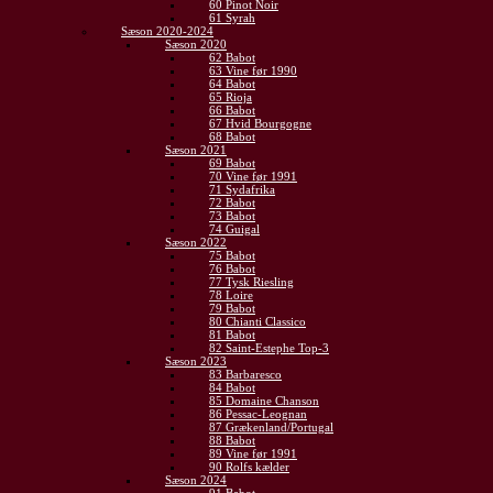
60 Pinot Noir
61 Syrah
Sæson 2020-2024
Sæson 2020
62 Babot
63 Vine før 1990
64 Babot
65 Rioja
66 Babot
67 Hvid Bourgogne
68 Babot
Sæson 2021
69 Babot
70 Vine før 1991
71 Sydafrika
72 Babot
73 Babot
74 Guigal
Sæson 2022
75 Babot
76 Babot
77 Tysk Riesling
78 Loire
79 Babot
80 Chianti Classico
81 Babot
82 Saint-Estephe Top-3
Sæson 2023
83 Barbaresco
84 Babot
85 Domaine Chanson
86 Pessac-Leognan
87 Grækenland/Portugal
88 Babot
89 Vine før 1991
90 Rolfs kælder
Sæson 2024