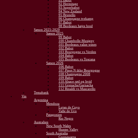
91 Babot
92 Hermitage
93 Superbabot
94 New Zealand
95 Brunello
96 Champagne tvekamp
97 Babot
98 Bordeaux højre bred
Sæson 2025-2029
Sæson 2025
99 Babot
100 Chambolle-Musigny
101 Bordeaux value wines
102 Babot
103 Bourgogne vs Verden
104 Babot
105 Bordeaux vs Toscana
Sæson 2026
106 Babot
107 Pinot N ikke Bourgogne
108 Champagne 2008
109 Babot
110 Alsace rød og hvid
111 Grenache/Garnacha
112 Rinaldi vs Mascarello
Temabank
Vin
Argentina
Mendoza
Lujan de Cuyo
Valle de Uco
Patagonien
Rio Negro
Australien
New South Wales
Hunter Valley
South Australia
Coonawarra