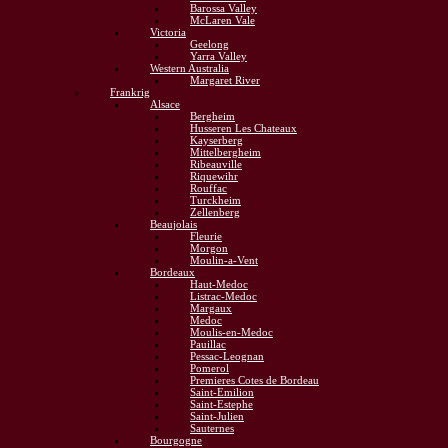
Barossa Valley
McLaren Vale
Victoria
Geelong
Yarra Valley
Western Australia
Margaret River
Frankrig
Alsace
Bergheim
Husseren Les Chateaux
Kayserberg
Mittelbergheim
Ribeauville
Riquewihr
Rouffac
Turckheim
Zellenberg
Beaujolais
Fleurie
Morgon
Moulin-a-Vent
Bordeaux
Haut-Medoc
Listrac-Medoc
Margaux
Medoc
Moulis-en-Medoc
Pauillac
Pessac-Leognan
Pomerol
Premieres Cotes de Bordeau
Saint-Emilion
Saint-Estephe
Saint-Julien
Sauternes
Bourgogne