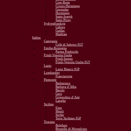
Cote-Rotie
Crozes-Hermitage
Gigondas
Hermitage
Saint-Joseph
Saint-Peray
Sydvestfrankrig
Cahors
Gaillac
Madiran
Italien
Campania
Colli di Salerno IGT
Emilia-Romagna
Parma Pradorolo
Friuli-Venezia Giulia
Friuli Isonzo
Friuli-Venezia Giulia IGT
Lazio
Lazio Bianco IGP
Lombardiet
Franciacorta
Piemonte
Barbaresco
Barbera d’Alba
Barolo
Gavi
Grignolino d’Asti
Langhe
Sicilien
Etna
Menfi
Sicilia
Terre Siciliane IGP
Toscana
Bolgheri
Brunello di Montalcino