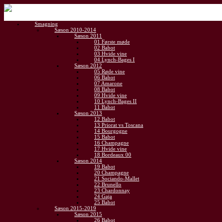
Gå
til
Smagning
indhold
Sæson 2010-2014
Sæson 2011
01 Første møde
02 Babot
03 Hvide vine
04 Lynch-Bages I
Sæson 2012
05 Røde vine
06 Babot
07 Amarone
08 Babot
09 Hvide vine
10 Lynch-Bages II
11 Babot
Sæson 2013
12 Babot
13 Priorat vs Toscana
14 Bourgogne
15 Babot
16 Champagne
17 Hvide vine
18 Bordeaux 00
Sæson 2014
19 Babot
20 Champagne
21 Sociando-Mallet
22 Brunello
23 Chardonnay
24 Gaja
25 Babot
Sæson 2015-2019
Sæson 2015
26 Babot