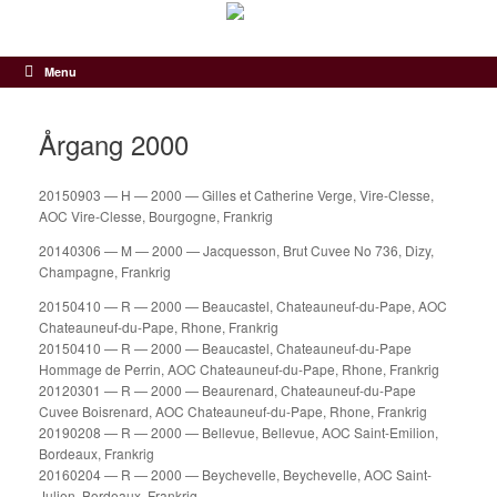
Gå
til
indhold
Menu
Årgang 2000
20150903 — H — 2000 — Gilles et Catherine Verge, Vire-Clesse,
AOC Vire-Clesse, Bourgogne, Frankrig
20140306 — M — 2000 — Jacquesson, Brut Cuvee No 736, Dizy,
Champagne, Frankrig
20150410 — R — 2000 — Beaucastel, Chateauneuf-du-Pape, AOC
Chateauneuf-du-Pape, Rhone, Frankrig
20150410 — R — 2000 — Beaucastel, Chateauneuf-du-Pape
Hommage de Perrin, AOC Chateauneuf-du-Pape, Rhone, Frankrig
20120301 — R — 2000 — Beaurenard, Chateauneuf-du-Pape
Cuvee Boisrenard, AOC Chateauneuf-du-Pape, Rhone, Frankrig
20190208 — R — 2000 — Bellevue, Bellevue, AOC Saint-Emilion,
Bordeaux, Frankrig
20160204 — R — 2000 — Beychevelle, Beychevelle, AOC Saint-
Julien, Bordeaux, Frankrig