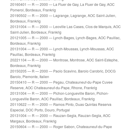
20160401 — R — 2000 — La Fluer de Gay, La Fluer de Gay, AOC
Pomerol, Bordeaux, Frankrig
20190502 — R — 2000 — Lagrange, Lagrange, AOC Saint-Julien,
Bordeaux, Frankrig
20131004 — R — 2000 — Leoville Las Cases, Clos de Marquis, AOC
Saint-Julien, Bordeaux, Frankrig
20121005 — R — 2000 — Lynch-Bages, Lynch-Bages, AOC Pauillac,
Bordeaux, Frankrig
20131004 — R — 2000 — Lynch-Moussas, Lynch-Moussas, AOC
Pauillac, Bordeaux, Frankrig
20221104 — R — 2000 — Montrose, Montrose, AOC Saint-Estephe,
Bordeaux, Frankrig
20150205 — R — 2000 — Paolo Scavino, Barolo Carobric, DOCG
Barolo, Piemonte, Italien
20150410 — R — 2000 — Pegau, Chateauneuf-du-Pape Cuvee
Reserve, AOC Chateauneuf-du-Pape, Rhone, Frankrig
20131004 — R — 2000 — Pichon-Longueville Baron, Pichon-
Longueville Baron, AOC Pauillac, Bordeaux, Frankrig
20110622 — R — 2000 — Ramos Pinto, Duas Quintas Reserva
Especial, DOC Porto, Douro, Portugal
20131004 — R — 2000 — Rauzan-Segla, Rauzan-Segla, AOC
Margaux, Bordeaux, Frankrig
20150604 — R — 2000 — Roger Sabon, Chateauneuf-du-Pape