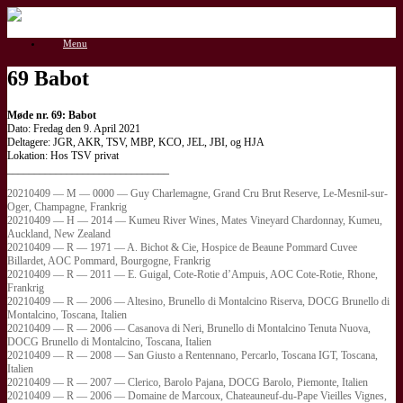
Gå
til
Menu
indhold
69 Babot
Møde nr. 69: Babot
Dato: Fredag den 9. April 2021
Deltagere: JGR, AKR, TSV, MBP, KCO, JEL, JBI, og HJA
Lokation: Hos TSV privat
______________________________
20210409 — M — 0000 — Guy Charlemagne, Grand Cru Brut Reserve, Le-Mesnil-sur-
Oger, Champagne, Frankrig
20210409 — H — 2014 — Kumeu River Wines, Mates Vineyard Chardonnay, Kumeu,
Auckland, New Zealand
20210409 — R — 1971 — A. Bichot & Cie, Hospice de Beaune Pommard Cuvee
Billardet, AOC Pommard, Bourgogne, Frankrig
20210409 — R — 2011 — E. Guigal, Cote-Rotie d’Ampuis, AOC Cote-Rotie, Rhone,
Frankrig
20210409 — R — 2006 — Altesino, Brunello di Montalcino Riserva, DOCG Brunello di
Montalcino, Toscana, Italien
20210409 — R — 2006 — Casanova di Neri, Brunello di Montalcino Tenuta Nuova,
DOCG Brunello di Montalcino, Toscana, Italien
20210409 — R — 2008 — San Giusto a Rentennano, Percarlo, Toscana IGT, Toscana,
Italien
20210409 — R — 2007 — Clerico, Barolo Pajana, DOCG Barolo, Piemonte, Italien
20210409 — R — 2006 — Domaine de Marcoux, Chateauneuf-du-Pape Vieilles Vignes,