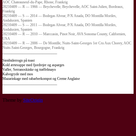
AOC Chateauneuf-du-Pape, Rhone, Frankrig
20210409 — R — 1966 — Beychevelle, Beychevelle, AOC Saint-Julien, Bordeaux,
Frankrig
20210409 — S — 2014 — Bodegas Alvear, P/X Anada, DO Montilla Moriles,
Andalusien, Spanien
20210409 — S — 2011 — Bodegas Alvear, P/X Anada, DO Montilla Moriles,
Andalusien, Spanien
20210409 — R — 2010 — Marccasin, Pinot Noir, AVA Sonoma County, Californien,
USA
20210409 — R — 2006 — De Montille, Nuits-Saint-Georges 1er Cru Aux Chorey, AOC
Nuits-Saint-Georges, Bourgogne, Frankrig
______________________________
Stenbiderrogn på toast
Kold ærtesuppe med fjordrejer og asparges
Vafler, Serranoskinke og trøffelmayo
Kalvegryde med mos
Mazarinkage med rabarberkompot og Creme Anglaise
______________________________
Theme by
SiteOrigin