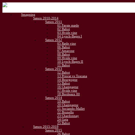
Gå
til
Smagning
indhold
Sæson 2010-2014
Sæson 2011
01 Første møde
02 Babot
03 Hvide vine
04 Lynch-Bages I
Sæson 2012
05 Røde vine
06 Babot
07 Amarone
08 Babot
09 Hvide vine
10 Lynch-Bages II
11 Babot
Sæson 2013
12 Babot
13 Priorat vs Toscana
14 Bourgogne
15 Babot
16 Champagne
17 Hvide vine
18 Bordeaux 00
Sæson 2014
19 Babot
20 Champagne
21 Sociando-Mallet
22 Brunello
23 Chardonnay
24 Gaja
25 Babot
Sæson 2015-2019
Sæson 2015
26 Babot