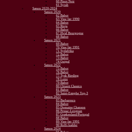
60 Pinot Noir
61 Syrah
Sæson 2020-2024
Sæson 2020
62 Babot
63 Vine før 1990
64 Babot
65 Rioja
66 Babot
67 Hvid Bourgogne
68 Babot
Sæson 2021
69 Babot
70 Vine før 1991
71 Sydafrika
72 Babot
73 Babot
74 Guigal
Sæson 2022
75 Babot
76 Babot
77 Tysk Riesling
78 Loire
79 Babot
80 Chianti Classico
81 Babot
82 Saint-Estephe Top-3
Sæson 2023
83 Barbaresco
84 Babot
85 Domaine Chanson
86 Pessac-Leognan
87 Grækenland/Portugal
88 Babot
89 Vine før 1991
90 Rolfs kælder
Sæson 2024