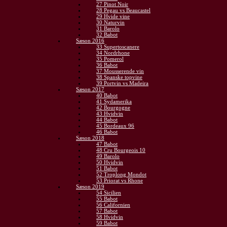
27 Pinot Noir
28 Pegau vs Beaucastel
29 Hvide vine
30 Naturvin
31 Barolo
32 Babot
Sæson 2016
33 Supertoscanere
34 Nordrhone
35 Pomerol
36 Babot
37 Mousserende vin
38 Spanske topvine
39 Portvin vs Madeira
Sæson 2017
40 Babot
41 Sydamerika
42 Bourgogne
43 Hvidvin
44 Babot
45 Bordeaux 96
46 Babot
Sæson 2018
47 Babot
48 Cru Bourgeois 10
49 Barolo
50 Hvidvin
51 Babot
52 Troplong Mondot
53 Priorat vs Rhone
Sæson 2019
54 Sicilien
55 Babot
56 Californien
57 Babot
58 Hvidvin
59 Babot