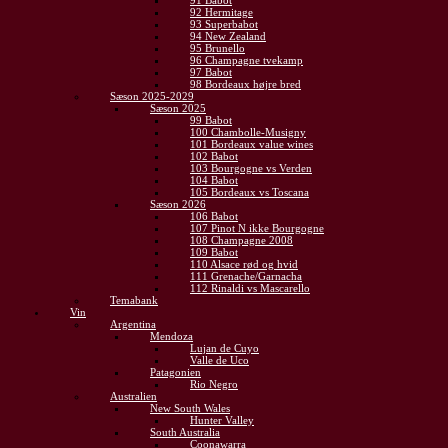
91 Babot
92 Hermitage
93 Superbabot
94 New Zealand
95 Brunello
96 Champagne tvekamp
97 Babot
98 Bordeaux højre bred
Sæson 2025-2029
Sæson 2025
99 Babot
100 Chambolle-Musigny
101 Bordeaux value wines
102 Babot
103 Bourgogne vs Verden
104 Babot
105 Bordeaux vs Toscana
Sæson 2026
106 Babot
107 Pinot N ikke Bourgogne
108 Champagne 2008
109 Babot
110 Alsace rød og hvid
111 Grenache/Garnacha
112 Rinaldi vs Mascarello
Temabank
Vin
Argentina
Mendoza
Lujan de Cuyo
Valle de Uco
Patagonien
Rio Negro
Australien
New South Wales
Hunter Valley
South Australia
Coonawarra