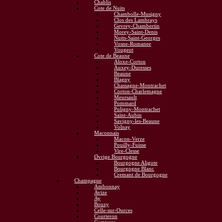
Chablis
Cote de Nuits
Chambolle-Musigny
Clos des Lambrays
Gevrey-Chambertin
Morey-Saint-Denis
Nuits-Saint-Georges
Vosne-Romanee
Vougeot
Cote de Beaune
Aloxe-Corton
Auxey-Duresses
Beaune
Blagny
Chassagne-Montrachet
Corton-Charlemagne
Meursault
Pommard
Puligny-Montrachet
Saint-Aubin
Savigny-les-Beaune
Volnay
Maconnais
Macon-Verze
Pouilly-Fuisse
Vire-Clesse
Øvrige Bourgogne
Bourgogne Aligote
Bourgogne Blanc
Cremant de Bourgogne
Champagne
Ambonnay
Avize
Ay
Bouzy
Celle-sur-Ources
Courteron