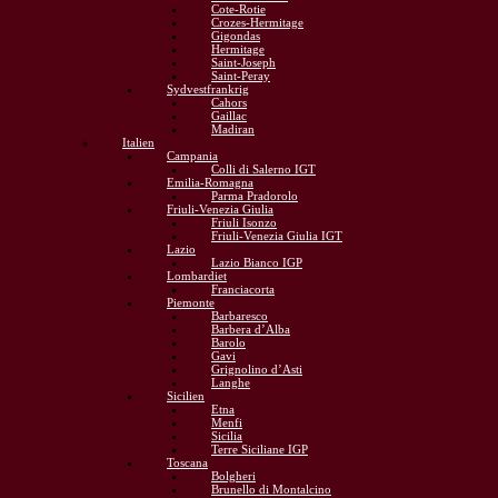
Cote-Rotie
Crozes-Hermitage
Gigondas
Hermitage
Saint-Joseph
Saint-Peray
Sydvestfrankrig
Cahors
Gaillac
Madiran
Italien
Campania
Colli di Salerno IGT
Emilia-Romagna
Parma Pradorolo
Friuli-Venezia Giulia
Friuli Isonzo
Friuli-Venezia Giulia IGT
Lazio
Lazio Bianco IGP
Lombardiet
Franciacorta
Piemonte
Barbaresco
Barbera d’Alba
Barolo
Gavi
Grignolino d’Asti
Langhe
Sicilien
Etna
Menfi
Sicilia
Terre Siciliane IGP
Toscana
Bolgheri
Brunello di Montalcino