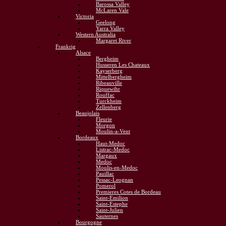
Barossa Valley
McLaren Vale
Victoria
Geelong
Yarra Valley
Western Australia
Margaret River
Frankrig
Alsace
Bergheim
Husseren Les Chateaux
Kayserberg
Mittelbergheim
Ribeauville
Riquewihr
Rouffac
Turckheim
Zellenberg
Beaujolais
Fleurie
Morgon
Moulin-a-Vent
Bordeaux
Haut-Medoc
Listrac-Medoc
Margaux
Medoc
Moulis-en-Medoc
Pauillac
Pessac-Leognan
Pomerol
Premieres Cotes de Bordeau
Saint-Emilion
Saint-Estephe
Saint-Julien
Sauternes
Bourgogne