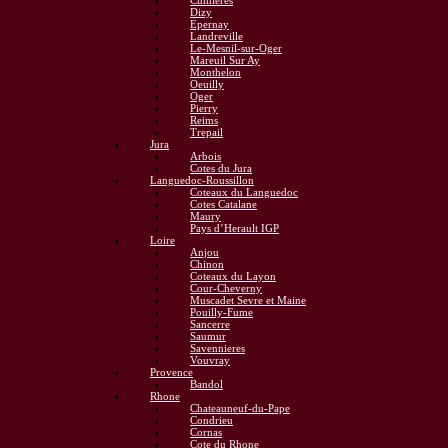
Cumieres
Dizy
Epernay
Landreville
Le-Mesnil-sur-Oger
Mareuil Sur Ay
Monthelon
Oeuilly
Oger
Pierry
Reims
Trepail
Jura
Arbois
Cotes du Jura
Languedoc-Roussillon
Coteaux du Languedoc
Cotes Catalane
Maury
Pays d’Herault IGP
Loire
Anjou
Chinon
Coteaux du Layon
Cour-Cheverny
Muscadet Sevre et Maine
Pouilly-Fume
Sancerre
Saumur
Savennieres
Vouvray
Provence
Bandol
Rhone
Chateauneuf-du-Pape
Condrieu
Cornas
Cote du Rhone