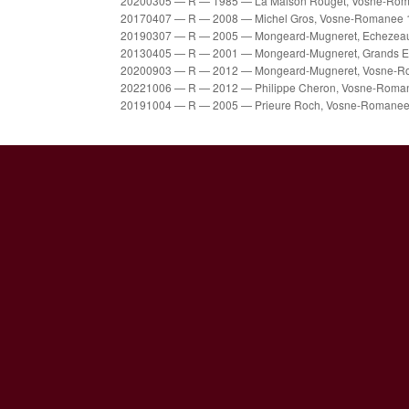
20200305 — R — 1985 — La Maison Rouget, Vosne-Roma
20170407 — R — 2008 — Michel Gros, Vosne-Romanee 1
20190307 — R — 2005 — Mongeard-Mugneret, Echezeaux
20130405 — R — 2001 — Mongeard-Mugneret, Grands Ec
20200903 — R — 2012 — Mongeard-Mugneret, Vosne-Rom
20221006 — R — 2012 — Philippe Cheron, Vosne-Roman
20191004 — R — 2005 — Prieure Roch, Vosne-Romanee 