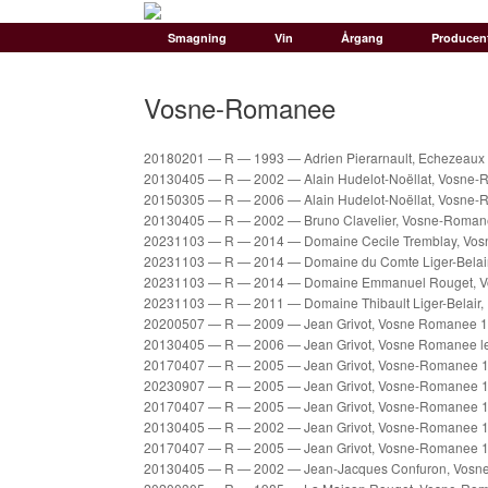
Gå
til
Smagning
Vin
Årgang
Producen
indhold
Vosne-Romanee
20180201 — R — 1993 — Adrien Pierarnault, Echezeaux
20130405 — R — 2002 — Alain Hudelot-Noëllat, Vosne-
20150305 — R — 2006 — Alain Hudelot-Noëllat, Vosne-R
20130405 — R — 2002 — Bruno Clavelier, Vosne-Romane
20231103 — R — 2014 — Domaine Cecile Tremblay, Vosn
20231103 — R — 2014 — Domaine du Comte Liger-Belair
20231103 — R — 2014 — Domaine Emmanuel Rouget, Vo
20231103 — R — 2011 — Domaine Thibault Liger-Belair,
20200507 — R — 2009 — Jean Grivot, Vosne Romanee 1
20130405 — R — 2006 — Jean Grivot, Vosne Romanee le
20170407 — R — 2005 — Jean Grivot, Vosne-Romanee 1e
20230907 — R — 2005 — Jean Grivot, Vosne-Romanee 1e
20170407 — R — 2005 — Jean Grivot, Vosne-Romanee 1e
20130405 — R — 2002 — Jean Grivot, Vosne-Romanee 1e
20170407 — R — 2005 — Jean Grivot, Vosne-Romanee 1e
20130405 — R — 2002 — Jean-Jacques Confuron, Vosne