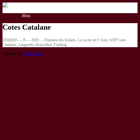
Gå
til
Menu
indhold
Cotes Catalane
20260205 — R — 2010 — Domaine des Enfants, La Larme de L’Ame, AOP Cotes
Catalanes, Languedoc-Roussillon, Frankrig
Theme by
SiteOrigin