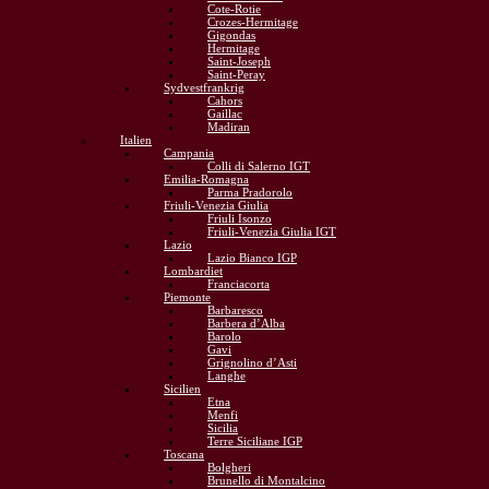
Cote-Rotie
Crozes-Hermitage
Gigondas
Hermitage
Saint-Joseph
Saint-Peray
Sydvestfrankrig
Cahors
Gaillac
Madiran
Italien
Campania
Colli di Salerno IGT
Emilia-Romagna
Parma Pradorolo
Friuli-Venezia Giulia
Friuli Isonzo
Friuli-Venezia Giulia IGT
Lazio
Lazio Bianco IGP
Lombardiet
Franciacorta
Piemonte
Barbaresco
Barbera d’Alba
Barolo
Gavi
Grignolino d’Asti
Langhe
Sicilien
Etna
Menfi
Sicilia
Terre Siciliane IGP
Toscana
Bolgheri
Brunello di Montalcino