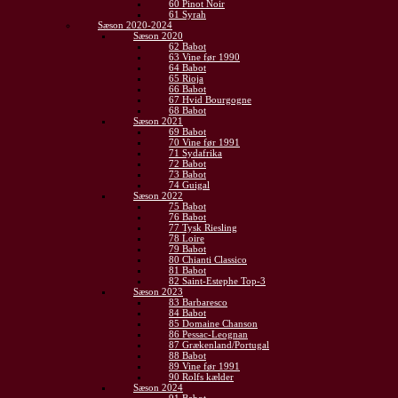
60 Pinot Noir
61 Syrah
Sæson 2020-2024
Sæson 2020
62 Babot
63 Vine før 1990
64 Babot
65 Rioja
66 Babot
67 Hvid Bourgogne
68 Babot
Sæson 2021
69 Babot
70 Vine før 1991
71 Sydafrika
72 Babot
73 Babot
74 Guigal
Sæson 2022
75 Babot
76 Babot
77 Tysk Riesling
78 Loire
79 Babot
80 Chianti Classico
81 Babot
82 Saint-Estephe Top-3
Sæson 2023
83 Barbaresco
84 Babot
85 Domaine Chanson
86 Pessac-Leognan
87 Grækenland/Portugal
88 Babot
89 Vine før 1991
90 Rolfs kælder
Sæson 2024