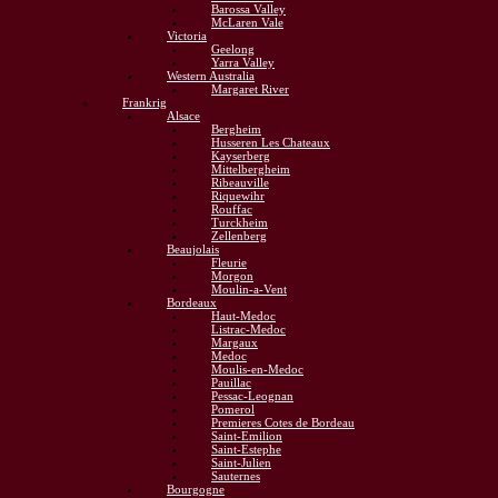
Barossa Valley
McLaren Vale
Victoria
Geelong
Yarra Valley
Western Australia
Margaret River
Frankrig
Alsace
Bergheim
Husseren Les Chateaux
Kayserberg
Mittelbergheim
Ribeauville
Riquewihr
Rouffac
Turckheim
Zellenberg
Beaujolais
Fleurie
Morgon
Moulin-a-Vent
Bordeaux
Haut-Medoc
Listrac-Medoc
Margaux
Medoc
Moulis-en-Medoc
Pauillac
Pessac-Leognan
Pomerol
Premieres Cotes de Bordeau
Saint-Emilion
Saint-Estephe
Saint-Julien
Sauternes
Bourgogne