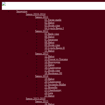
Gå
til
Smagning
indhold
Sæson 2010-2014
Sæson 2011
01 Første møde
02 Babot
03 Hvide vine
04 Lynch-Bages I
Sæson 2012
05 Røde vine
06 Babot
07 Amarone
08 Babot
09 Hvide vine
10 Lynch-Bages II
11 Babot
Sæson 2013
12 Babot
13 Priorat vs Toscana
14 Bourgogne
15 Babot
16 Champagne
17 Hvide vine
18 Bordeaux 00
Sæson 2014
19 Babot
20 Champagne
21 Sociando-Mallet
22 Brunello
23 Chardonnay
24 Gaja
25 Babot
Sæson 2015-2019
Sæson 2015
26 Babot