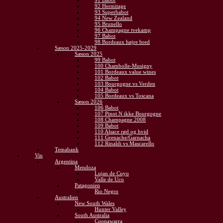
91 Babot
92 Hermitage
93 Superbabot
94 New Zealand
95 Brunello
96 Champagne tvekamp
97 Babot
98 Bordeaux højre bred
Sæson 2025-2029
Sæson 2025
99 Babot
100 Chambolle-Musigny
101 Bordeaux value wines
102 Babot
103 Bourgogne vs Verden
104 Babot
105 Bordeaux vs Toscana
Sæson 2026
106 Babot
107 Pinot N ikke Bourgogne
108 Champagne 2008
109 Babot
110 Alsace rød og hvid
111 Grenache/Garnacha
112 Rinaldi vs Mascarello
Temabank
Vin
Argentina
Mendoza
Lujan de Cuyo
Valle de Uco
Patagonien
Rio Negro
Australien
New South Wales
Hunter Valley
South Australia
Coonawarra