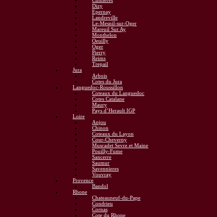
Cumieres
Dizy
Epernay
Landreville
Le-Mesnil-sur-Oger
Mareuil Sur Ay
Monthelon
Oeuilly
Oger
Pierry
Reims
Trepail
Jura
Arbois
Cotes du Jura
Languedoc-Roussillon
Coteaux du Languedoc
Cotes Catalane
Maury
Pays d’Herault IGP
Loire
Anjou
Chinon
Coteaux du Layon
Cour-Cheverny
Muscadet Sevre et Maine
Pouilly-Fume
Sancerre
Saumur
Savennieres
Vouvray
Provence
Bandol
Rhone
Chateauneuf-du-Pape
Condrieu
Cornas
Cote du Rhone