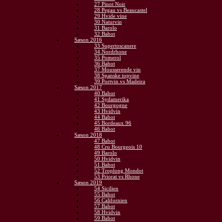
27 Pinot Noir
28 Pegau vs Beaucastel
29 Hvide vine
30 Naturvin
31 Barolo
32 Babot
Sæson 2016
33 Supertoscanere
34 Nordrhone
35 Pomerol
36 Babot
37 Mousserende vin
38 Spanske topvine
39 Portvin vs Madeira
Sæson 2017
40 Babot
41 Sydamerika
42 Bourgogne
43 Hvidvin
44 Babot
45 Bordeaux 96
46 Babot
Sæson 2018
47 Babot
48 Cru Bourgeois 10
49 Barolo
50 Hvidvin
51 Babot
52 Troplong Mondot
53 Priorat vs Rhone
Sæson 2019
54 Sicilien
55 Babot
56 Californien
57 Babot
58 Hvidvin
59 Babot