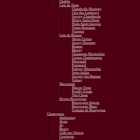
Chablis
Cote de Nuits
Chambolle-Musigny
Clos des Lambrays
Gevrey-Chambertin
Morey-Saint-Denis
Nuits-Saint-Georges
Vosne-Romanee
Vougeot
Cote de Beaune
Aloxe-Corton
Auxey-Duresses
Beaune
Blagny
Chassagne-Montrachet
Corton-Charlemagne
Meursault
Pommard
Puligny-Montrachet
Saint-Aubin
Savigny-les-Beaune
Volnay
Maconnais
Macon-Verze
Pouilly-Fuisse
Vire-Clesse
Øvrige Bourgogne
Bourgogne Aligote
Bourgogne Blanc
Cremant de Bourgogne
Champagne
Ambonnay
Avize
Ay
Bouzy
Celle-sur-Ources
Courteron