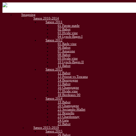
Gå
til
Smagning
indhold
Sæson 2010-2014
Sæson 2011
01 Første møde
02 Babot
03 Hvide vine
04 Lynch-Bages I
Sæson 2012
05 Røde vine
06 Babot
07 Amarone
08 Babot
09 Hvide vine
10 Lynch-Bages II
11 Babot
Sæson 2013
12 Babot
13 Priorat vs Toscana
14 Bourgogne
15 Babot
16 Champagne
17 Hvide vine
18 Bordeaux 00
Sæson 2014
19 Babot
20 Champagne
21 Sociando-Mallet
22 Brunello
23 Chardonnay
24 Gaja
25 Babot
Sæson 2015-2019
Sæson 2015
26 Babot