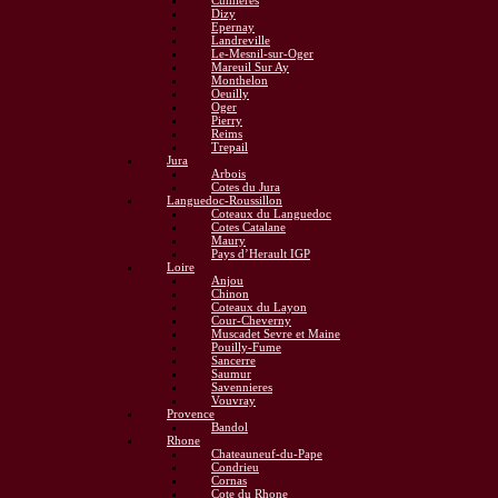
Cumieres
Dizy
Epernay
Landreville
Le-Mesnil-sur-Oger
Mareuil Sur Ay
Monthelon
Oeuilly
Oger
Pierry
Reims
Trepail
Jura
Arbois
Cotes du Jura
Languedoc-Roussillon
Coteaux du Languedoc
Cotes Catalane
Maury
Pays d’Herault IGP
Loire
Anjou
Chinon
Coteaux du Layon
Cour-Cheverny
Muscadet Sevre et Maine
Pouilly-Fume
Sancerre
Saumur
Savennieres
Vouvray
Provence
Bandol
Rhone
Chateauneuf-du-Pape
Condrieu
Cornas
Cote du Rhone