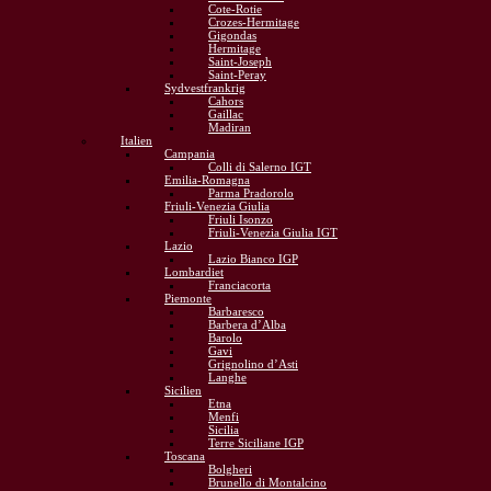
Cote-Rotie
Crozes-Hermitage
Gigondas
Hermitage
Saint-Joseph
Saint-Peray
Sydvestfrankrig
Cahors
Gaillac
Madiran
Italien
Campania
Colli di Salerno IGT
Emilia-Romagna
Parma Pradorolo
Friuli-Venezia Giulia
Friuli Isonzo
Friuli-Venezia Giulia IGT
Lazio
Lazio Bianco IGP
Lombardiet
Franciacorta
Piemonte
Barbaresco
Barbera d’Alba
Barolo
Gavi
Grignolino d’Asti
Langhe
Sicilien
Etna
Menfi
Sicilia
Terre Siciliane IGP
Toscana
Bolgheri
Brunello di Montalcino