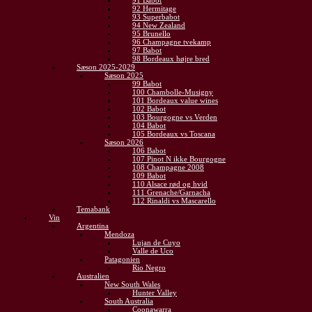
91 Babot
92 Hermitage
93 Superbabot
94 New Zealand
95 Brunello
96 Champagne tvekamp
97 Babot
98 Bordeaux højre bred
Sæson 2025-2029
Sæson 2025
99 Babot
100 Chambolle-Musigny
101 Bordeaux value wines
102 Babot
103 Bourgogne vs Verden
104 Babot
105 Bordeaux vs Toscana
Sæson 2026
106 Babot
107 Pinot N ikke Bourgogne
108 Champagne 2008
109 Babot
110 Alsace rød og hvid
111 Grenache/Garnacha
112 Rinaldi vs Mascarello
Temabank
Vin
Argentina
Mendoza
Lujan de Cuyo
Valle de Uco
Patagonien
Rio Negro
Australien
New South Wales
Hunter Valley
South Australia
Coonawarra