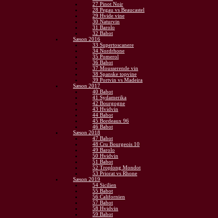
27 Pinot Noir
28 Pegau vs Beaucastel
29 Hvide vine
30 Naturvin
31 Barolo
32 Babot
Sæson 2016
33 Supertoscanere
34 Nordrhone
35 Pomerol
36 Babot
37 Mousserende vin
38 Spanske topvine
39 Portvin vs Madeira
Sæson 2017
40 Babot
41 Sydamerika
42 Bourgogne
43 Hvidvin
44 Babot
45 Bordeaux 96
46 Babot
Sæson 2018
47 Babot
48 Cru Bourgeois 10
49 Barolo
50 Hvidvin
51 Babot
52 Troplong Mondot
53 Priorat vs Rhone
Sæson 2019
54 Sicilien
55 Babot
56 Californien
57 Babot
58 Hvidvin
59 Babot