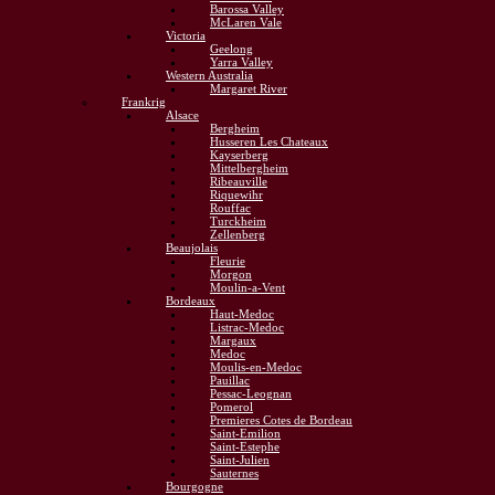
Barossa Valley
McLaren Vale
Victoria
Geelong
Yarra Valley
Western Australia
Margaret River
Frankrig
Alsace
Bergheim
Husseren Les Chateaux
Kayserberg
Mittelbergheim
Ribeauville
Riquewihr
Rouffac
Turckheim
Zellenberg
Beaujolais
Fleurie
Morgon
Moulin-a-Vent
Bordeaux
Haut-Medoc
Listrac-Medoc
Margaux
Medoc
Moulis-en-Medoc
Pauillac
Pessac-Leognan
Pomerol
Premieres Cotes de Bordeau
Saint-Emilion
Saint-Estephe
Saint-Julien
Sauternes
Bourgogne