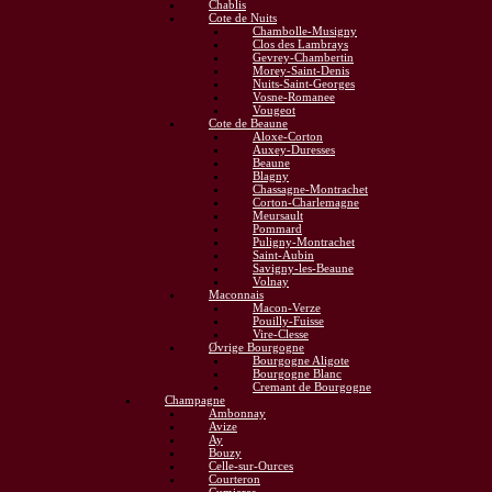
Chablis
Cote de Nuits
Chambolle-Musigny
Clos des Lambrays
Gevrey-Chambertin
Morey-Saint-Denis
Nuits-Saint-Georges
Vosne-Romanee
Vougeot
Cote de Beaune
Aloxe-Corton
Auxey-Duresses
Beaune
Blagny
Chassagne-Montrachet
Corton-Charlemagne
Meursault
Pommard
Puligny-Montrachet
Saint-Aubin
Savigny-les-Beaune
Volnay
Maconnais
Macon-Verze
Pouilly-Fuisse
Vire-Clesse
Øvrige Bourgogne
Bourgogne Aligote
Bourgogne Blanc
Cremant de Bourgogne
Champagne
Ambonnay
Avize
Ay
Bouzy
Celle-sur-Ources
Courteron