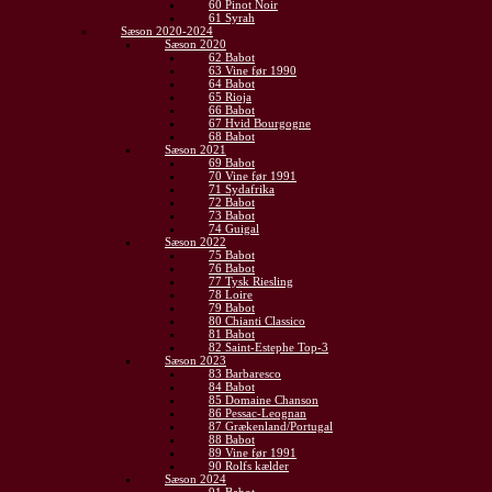
60 Pinot Noir
61 Syrah
Sæson 2020-2024
Sæson 2020
62 Babot
63 Vine før 1990
64 Babot
65 Rioja
66 Babot
67 Hvid Bourgogne
68 Babot
Sæson 2021
69 Babot
70 Vine før 1991
71 Sydafrika
72 Babot
73 Babot
74 Guigal
Sæson 2022
75 Babot
76 Babot
77 Tysk Riesling
78 Loire
79 Babot
80 Chianti Classico
81 Babot
82 Saint-Estephe Top-3
Sæson 2023
83 Barbaresco
84 Babot
85 Domaine Chanson
86 Pessac-Leognan
87 Grækenland/Portugal
88 Babot
89 Vine før 1991
90 Rolfs kælder
Sæson 2024