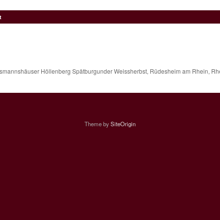
t
nnshäuser Höllenberg Spätburgunder Weissherbst, Rüdesheim am Rhein, Rhe
Theme by
SiteOrigin